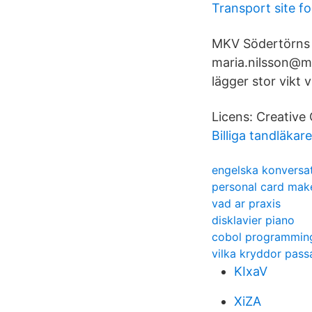
Transport site f
MKV Södertörns h
maria.nilsson@mi
lägger stor vikt 
Licens: Creativ
Billiga tandläkar
engelska konversa
personal card mak
vad ar praxis
disklavier piano
cobol programmin
vilka kryddor passar
KIxaV
XiZA