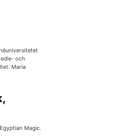
néuniversitetet
medie- och
tet. Maria
k,
t Egyptian Magic.