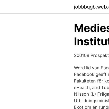
jobbbqgb.web.
Medies
Instit
200108 Prospekt
Word lid van Fac
Facebook geeft m
Fakulteten för k
eHealth, and Tob
Nilsson (L) Fråg
Utbildningsminis
Ekot om en rundr