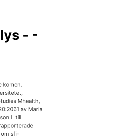
ys - -
te komen.
rsitetet,
tudies Mhealth,
/20:2061 av Maria
on L till
 rapporterade
 om sfi-