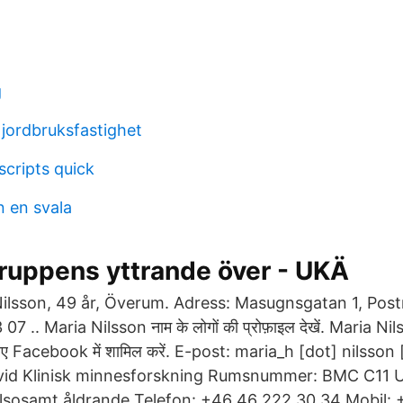
g
g
 jordbruksfastighet
lscripts quick
n en svala
uppens yttrande över - UKÄ
ilsson, 49 år, Överum. Adress: Masugnsgatan 1, Pos
 .. Maria Nilsson नाम के लोगों की प्रोफ़ाइल देखें. Maria Ni
के लिए Facebook में शामिल करें. E-post: maria_h [dot] nilsso
vid Klinisk minnesforskning Rumsnummer: BMC C11 Un
älsosamt åldrande Telefon: +46 46 222 30 34 Mobil: