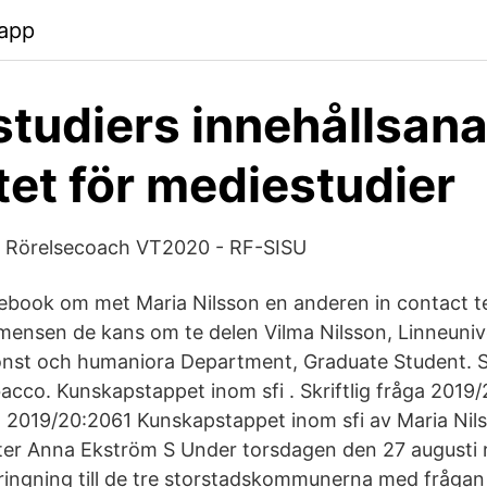
app
tudiers innehållsanal
utet för mediestudier
 Rörelsecoach VT2020 - RF-SISU
ebook om met Maria Nilsson en anderen in contact 
ensen de kans om te delen Vilma Nilsson, Linneunive
onst och humaniora Department, Graduate Student. S
acco. Kunskapstappet inom sfi . Skriftlig fråga 2019
a 2019/20:2061 Kunskapstappet inom sfi av Maria Nilss
ter Anna Ekström S Under torsdagen den 27 augusti
ingning till de tre storstadskommunerna med frågan