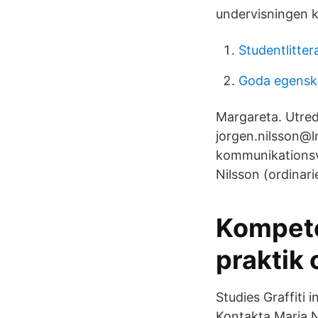
undervisningen k
Studentlitter
Goda egensk
Margareta. Utred
jorgen.nilsson@l
kommunikationsve
Nilsson (ordinari
Kompeten
praktik 
Studies Graffiti 
Kontakta Maria N