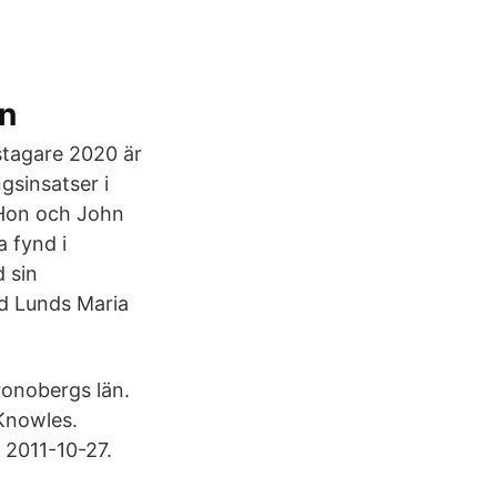
In
stagare 2020 är
gsinsatser i
 Hon och John
 fynd i
d sin
id Lunds Maria
ronobergs län.
 Knowles.
 2011-10-27.