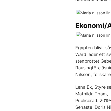
Ekonomi/A
Egypten blivit s
Ward leder ett s
stenbrottet Gebel
Rausingföreläsni
Nilsson, forskare
Lena Ek, Styrels
Mathilda Tham, F
Publicerad: 2019-
Senaste Doris Ni