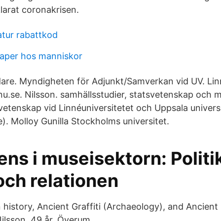
larat coronakrisen.
atur rabattkod
aper hos manniskor
are. Myndigheten för Adjunkt/Samverkan vid UV. Lin
nu.se. Nilsson. samhällsstudier, statsvetenskap och 
tenskap vid Linnéuniversitetet och Uppsala universi
e). Molloy Gunilla Stockholms universitet.
s i museisektorn: Politi
och relationen
in history, Ancient Graffiti (Archaeology), and Ancien
ilsson, 49 år, Överum.