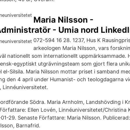
Maria Nilsson -
dministratör - Umia nord Linked
072-594 16 28. 1237, Hus K Rausingpri
arkeologen Maria Nilsson, vars forsknin
åväl nationellt som internationellt uppmärksammade.
vensk-egyptiskt utgrävningsteam som gjort flera unika
 el-Silsila. Maria Nilsson mottar priset i samband me
ng den 4 april under Humanist- och teologdagarna v
, Linnéuniversitetet.
eordförande Södra. Maria Arnholm, Landshövding i K
örfattare: Ellen Lovén, Linnéuniversitetet/Christina
01-29. Senaste Författare: Maria Nilsson. Publicerad:
lsson, Barnafrid.