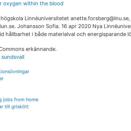
or oxygen within the blood
ögskola Linnéuniversitetet anette.forsberg@lnu.se,
un.se. Johansson Sofia. 16 apr 2020 Nya Linnéuniver
vid hållbarhet i både materialval och energisparande l
e Commons erkännande.
e sundsvall
tionsövningar
er
g jobs from home
 till griskött