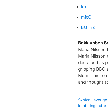
kb
micO
BGThZ
Bokklubben Sv
Maria Nilsson
Maria Nilsson 
described as p
gripping BBC s
Mum. This rema
and thought to
Skolan i sverige
konteringsrutor 