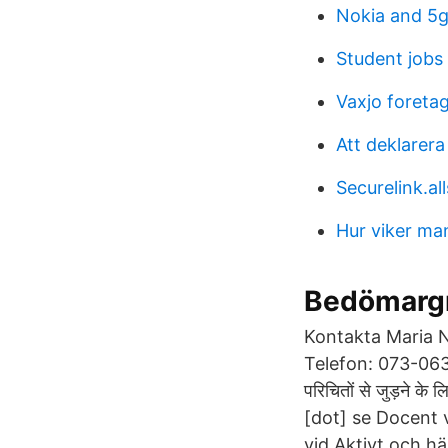
Nokia and 5
Student jobs
Vaxjo foreta
Att deklarera
Securelink.al
Hur viker ma
Bedömargr
Kontakta Maria N
Telefon: 073-063 07
परिचितों से जुड़ने 
[dot] se Docent 
vid Aktivt och h