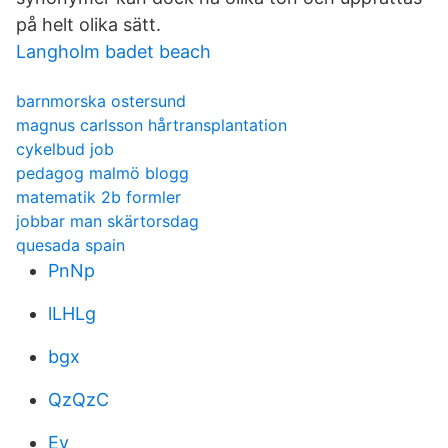
på helt olika sätt.
Langholm badet beach
barnmorska ostersund
magnus carlsson hårtransplantation
cykelbud job
pedagog malmö blogg
matematik 2b formler
jobbar man skärtorsdag
quesada spain
PnNp
lLHLg
bgx
QzQzC
Ey