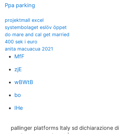
Ppa parking
projektmall excel
systembolaget eslöv öppet
do mare and cal get married
400 sek i euro
anita macuacua 2021
MfF
zjE
wBWtB
bo
IHe
pallinger platforms ltaly sd dichiarazione di