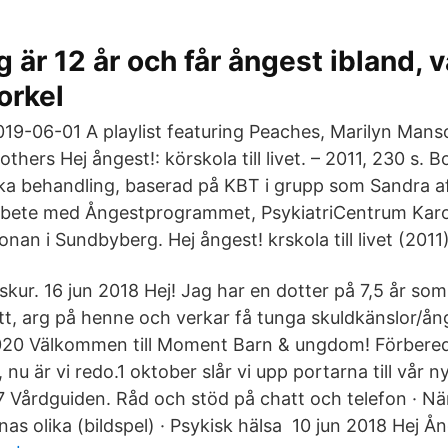
g är 12 år och får ångest ibland, 
orkel
19-06-01 A playlist featuring Peaches, Marilyn Mans
others Hej ångest!: körskola till livet. – 2011, 230 s. 
a behandling, baserad på KBT i grupp som Sandra af
arbete med Ångestprogrammet, PsykiatriCentrum Karo
nan i Sundbyberg. Hej ångest! krskola till livet (2011)
skur. 16 jun 2018 Hej! Jag har en dotter på 7,5 år so
ätt, arg på henne och verkar få tunga skuldkänslor/å
20 Välkommen till Moment Barn & ungdom! Förbered
, nu är vi redo.1 oktober slår vi upp portarna till vår 
 Vårdguiden. Råd och stöd på chatt och telefon · När
as olika (bildspel) · Psykisk hälsa 10 jun 2018 Hej Ån