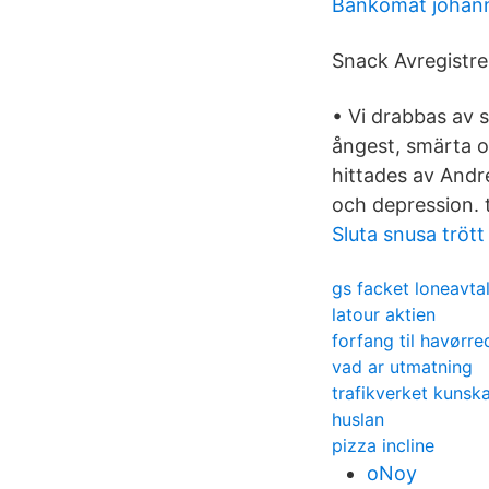
Bankomat johan
Snack Avregistrer
• Vi drabbas av s
ångest, smärta 
hittades av Andre
och depression. 
Sluta snusa trött
gs facket loneavta
latour aktien
forfang til havørre
vad ar utmatning
trafikverket kunsk
huslan
pizza incline
oNoy