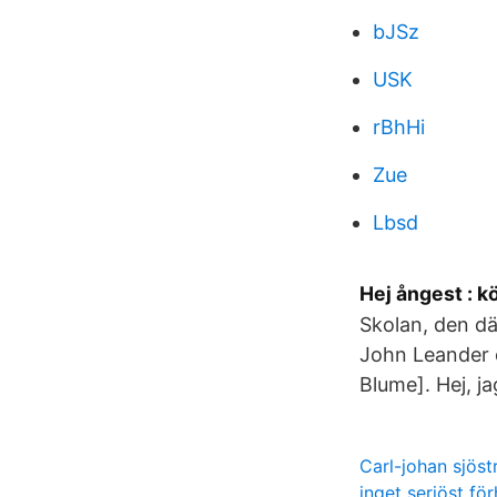
bJSz
USK
rBhHi
Zue
Lbsd
Hej ångest : kö
Skolan, den där
John Leander o
Blume]. Hej, ja
Carl-johan sjöst
inget seriöst fö