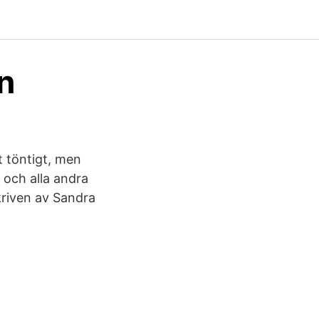
n
t töntigt, men
 och alla andra
kriven av Sandra