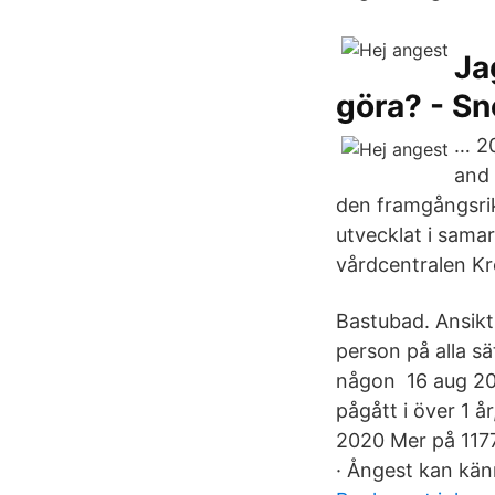
Ja
göra? - Sn
… 20
and 
den framgångsrik
utvecklat i sam
vårdcentralen Kro
Bastubad. Ansikt
person på alla s
någon 16 aug 20
pågått i över 1 år
2020 Mer på 1177
· Ångest kan känn