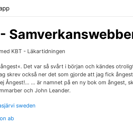
app
r - Samverkanswebbe
 med KBT - Läkartidningen
 ångest«. Det var så svårt i början och kändes otrolig
ag skrev också ner det som gjorde att jag fick ångest
Hej Ångest!… … är namnet på en ny bok om ångest, s
Hammarber och John Leander.
asjärvi sweden
ion ab