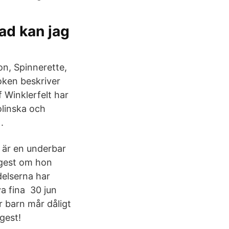
vad kan jag
on, Spinnerette,
Boken beskriver
 Winklerfelt har
linska och
.
m är en underbar
ngest om hon
elserna har
nya fina 30 jun
 barn mår dåligt
gest!