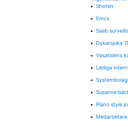
Shoten
Emcs
Saab surveill
Dykarsjuka 1
Vasatidens k
Lediga inter
Systembolag
Susanne bäc
Piano style j
Medarbetare