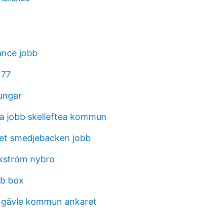
ance jobb
177
ungar
na jobb skelleftea kommun
et smedjebacken jobb
kström nybro
ob box
 gävle kommun ankaret