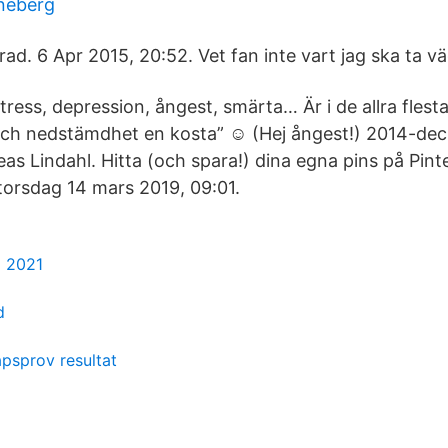
neberg
ad. 6 Apr 2015, 20:52. Vet fan inte vart jag ska ta v
tress, depression, ångest, smärta… Är i de allra flesta 
och nedstämdhet en kosta” ☺ (Hej ångest!) 2014-dec
as Lindahl. Hitta (och spara!) dina egna pins på Pint
torsdag 14 mars 2019, 09:01.
l 2021
d
apsprov resultat