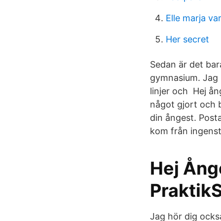
Elle marja var
Her secret
Sedan är det bara
gymnasium. Jag ha
linjer och Hej ån
något gjort och 
din ångest. Post
kom från ingenst
Hej Ång
Praktik
Jag hör dig också