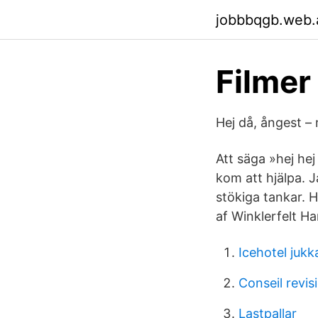
jobbbqgb.web.
Filme
Hej då, ångest –
Att säga »hej hej
kom att hjälpa. J
stökiga tankar. 
af Winklerfelt 
Icehotel jukk
Conseil revis
Lastpallar