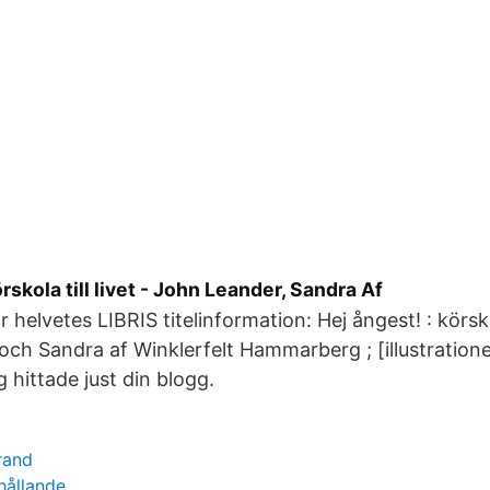
rskola till livet - John Leander, Sandra Af
 helvetes LIBRIS titelinformation: Hej ångest! : körskola
ch Sandra af Winklerfelt Hammarberg ; [illustration
g hittade just din blogg.
rand
rhållande