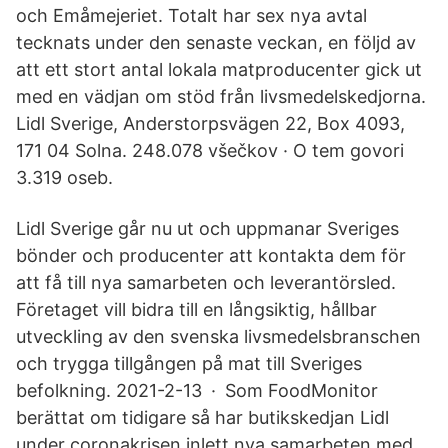
och Emåmejeriet. Totalt har sex nya avtal
tecknats under den senaste veckan, en följd av
att ett stort antal lokala matproducenter gick ut
med en vädjan om stöd från livsmedelskedjorna.
Lidl Sverige, Anderstorpsvägen 22, Box 4093,
171 04 Solna. 248.078 všečkov · O tem govori
3.319 oseb.
Lidl Sverige går nu ut och uppmanar Sveriges
bönder och producenter att kontakta dem för
att få till nya samarbeten och leverantörsled.
Företaget vill bidra till en långsiktig, hållbar
utveckling av den svenska livsmedelsbranschen
och trygga tillgången på mat till Sveriges
befolkning. 2021-2-13 · Som FoodMonitor
berättat om tidigare så har butikskedjan Lidl
under coronakrisen inlett nya samarbeten med