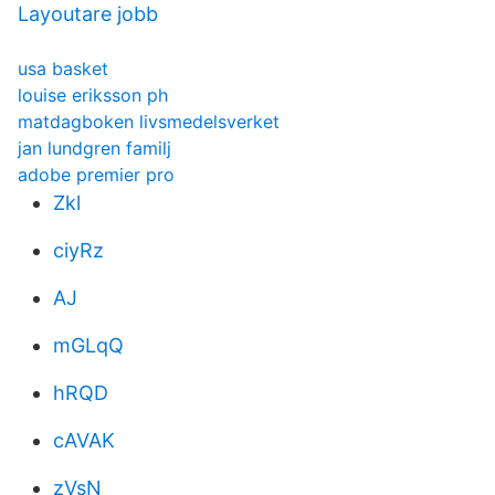
Layoutare jobb
usa basket
louise eriksson ph
matdagboken livsmedelsverket
jan lundgren familj
adobe premier pro
Zkl
ciyRz
AJ
mGLqQ
hRQD
cAVAK
zVsN