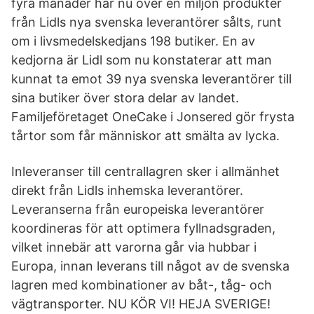
fyra månader har nu över en miljon produkter
från Lidls nya svenska leverantörer sålts, runt
om i livsmedelskedjans 198 butiker. En av
kedjorna är Lidl som nu konstaterar att man
kunnat ta emot 39 nya svenska leverantörer till
sina butiker över stora delar av landet.
Familjeföretaget OneCake i Jonsered gör frysta
tårtor som får människor att smälta av lycka.
Inleveranser till centrallagren sker i allmänhet
direkt från Lidls inhemska leverantörer.
Leveranserna från europeiska leverantörer
koordineras för att optimera fyllnadsgraden,
vilket innebär att varorna går via hubbar i
Europa, innan leverans till något av de svenska
lagren med kombinationer av båt-, tåg- och
vägtransporter. NU KÖR VI! HEJA SVERIGE!