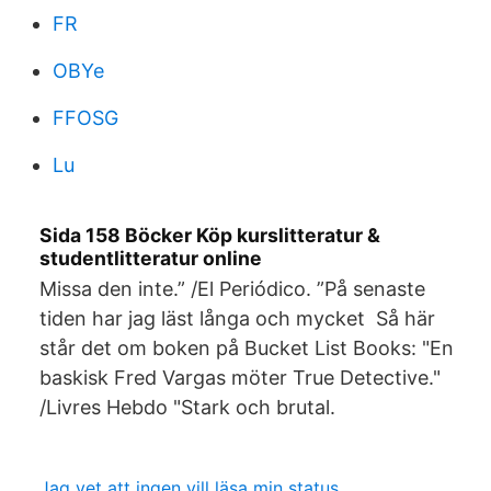
FR
OBYe
FFOSG
Lu
Sida 158 Böcker Köp kurslitteratur &
studentlitteratur online
Missa den inte.” /El Periódico. ”På senaste
tiden har jag läst långa och mycket Så här
står det om boken på Bucket List Books: "En
baskisk Fred Vargas möter True Detective."
/Livres Hebdo "Stark och brutal.
Jag vet att ingen vill läsa min status