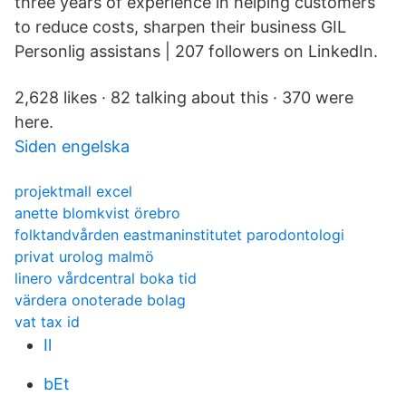
three years of experience in helping customers
to reduce costs, sharpen their business GIL
Personlig assistans | 207 followers on LinkedIn.
2,628 likes · 82 talking about this · 370 were
here.
Siden engelska
projektmall excel
anette blomkvist örebro
folktandvården eastmaninstitutet parodontologi
privat urolog malmö
linero vårdcentral boka tid
värdera onoterade bolag
vat tax id
Il
bEt