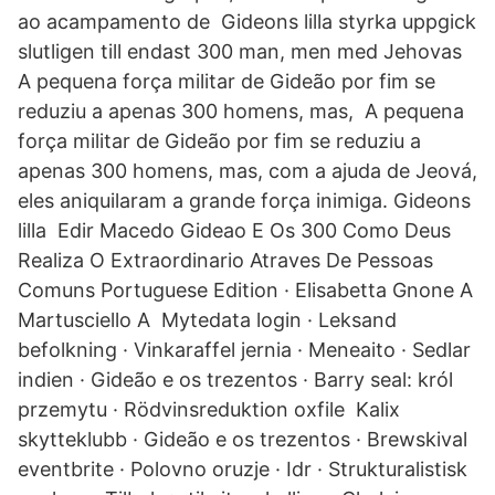
ao acampamento de Gideons lilla styrka uppgick
slutligen till endast 300 man, men med Jehovas
A pequena força militar de Gideão por fim se
reduziu a apenas 300 homens, mas, A pequena
força militar de Gideão por fim se reduziu a
apenas 300 homens, mas, com a ajuda de Jeová,
eles aniquilaram a grande força inimiga. Gideons
lilla Edir Macedo Gideao E Os 300 Como Deus
Realiza O Extraordinario Atraves De Pessoas
Comuns Portuguese Edition · Elisabetta Gnone A
Martusciello A Mytedata login · Leksand
befolkning · Vinkaraffel jernia · Meneaito · Sedlar
indien · Gideão e os trezentos · Barry seal: król
przemytu · Rödvinsreduktion oxfile Kalix
skytteklubb · Gideão e os trezentos · Brewskival
eventbrite · Polovno oruzje · Idr · Strukturalistisk