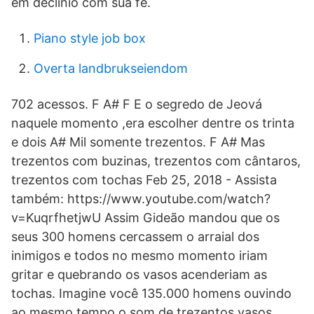
em declínio com sua fé.
Piano style job box
Overta landbrukseiendom
702 acessos. F A# F E o segredo de Jeová
naquele momento ,era escolher dentre os trinta
e dois A# Mil somente trezentos. F A# Mas
trezentos com buzinas, trezentos com cântaros,
trezentos com tochas Feb 25, 2018 - Assista
também: https://www.youtube.com/watch?
v=KuqrfhetjwU Assim Gideão mandou que os
seus 300 homens cercassem o arraial dos
inimigos e todos no mesmo momento iriam
gritar e quebrando os vasos acenderiam as
tochas. Imagine você 135.000 homens ouvindo
ao mesmo tempo o som de trezentos vasos