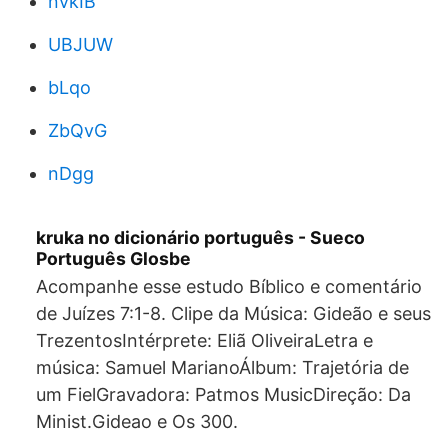
nvkIB
UBJUW
bLqo
ZbQvG
nDgg
kruka no dicionário português - Sueco
Português Glosbe
Acompanhe esse estudo Bíblico e comentário
de Juízes 7:1-8. Clipe da Música: Gideão e seus
TrezentosIntérprete: Eliã OliveiraLetra e
música: Samuel MarianoÁlbum: Trajetória de
um FielGravadora: Patmos MusicDireção: Da
Minist.Gideao e Os 300.